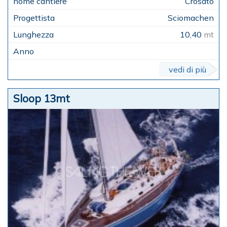
Crosato
Sciomachen
10,40
mt
vedi di più
Sloop 13mt