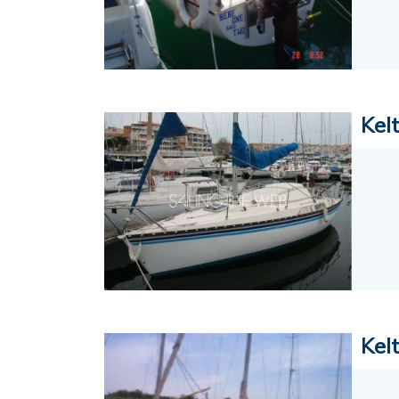
Kel
Kel