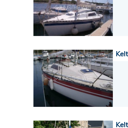
Kel
Kel