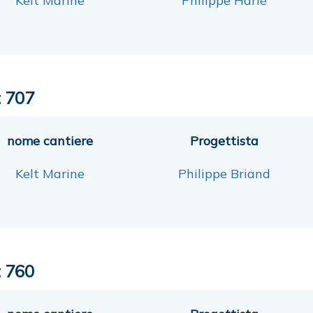
Kelt Marine
Philippe Harlè
t 707
nome cantiere
Progettista
Kelt Marine
Philippe Briand
t 760