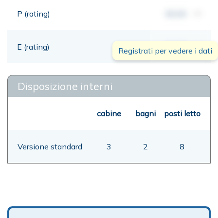
P (rating)
00,00
mt
E (rating)
00,00
mt
Registrati per vedere i dati
Disposizione interni
cabine
bagni
posti letto
Versione standard
3
2
8