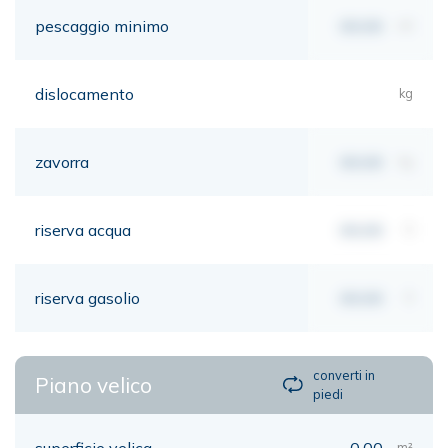
pescaggio minimo
00,00
mt
dislocamento
kg
zavorra
00,00
kg
riserva acqua
00,00
lt
riserva gasolio
00,00
lt
converti in
Piano velico
piedi
superficie velica
0,00
m²