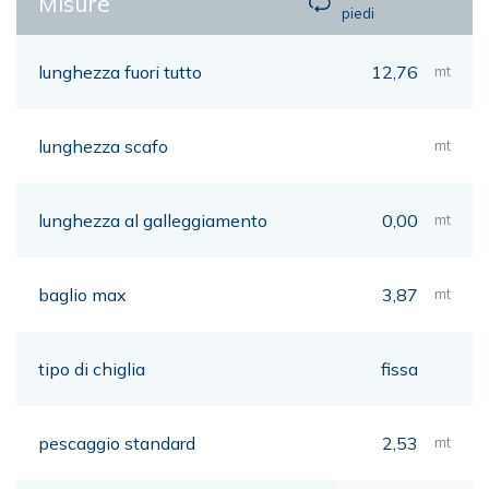
Misure
piedi
lunghezza fuori tutto
12,76
mt
lunghezza scafo
mt
lunghezza al galleggiamento
0,00
mt
baglio max
3,87
mt
tipo di chiglia
fissa
pescaggio standard
2,53
mt