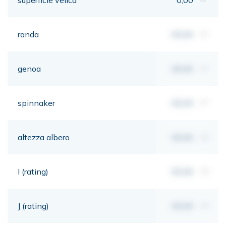
randa
00,00
m²
genoa
00,00
m²
spinnaker
00,00
m²
altezza albero
00,00
mt
I (rating)
00,00
mt
J (rating)
00,00
mt