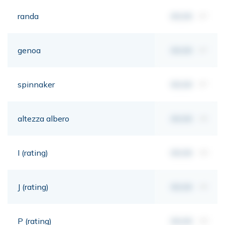
randa
00,00
m²
genoa
00,00
m²
spinnaker
00,00
m²
altezza albero
00,00
mt
I (rating)
00,00
mt
J (rating)
00,00
mt
P (rating)
00,00
mt