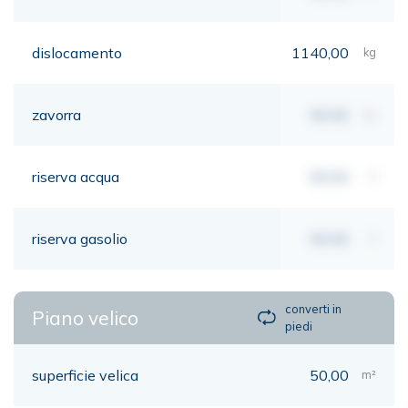
dislocamento
1140,00
kg
zavorra
00,00
kg
riserva acqua
00,00
lt
riserva gasolio
00,00
lt
converti in
Piano velico
piedi
superficie velica
50,00
m²