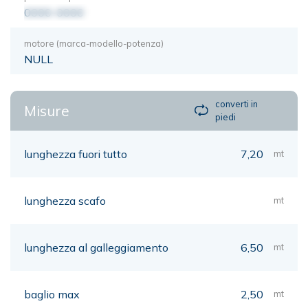
0000-0000
motore (marca-modello-potenza)
NULL
converti in
Misure
piedi
lunghezza fuori tutto
7,20
mt
lunghezza scafo
mt
lunghezza al galleggiamento
6,50
mt
baglio max
2,50
mt