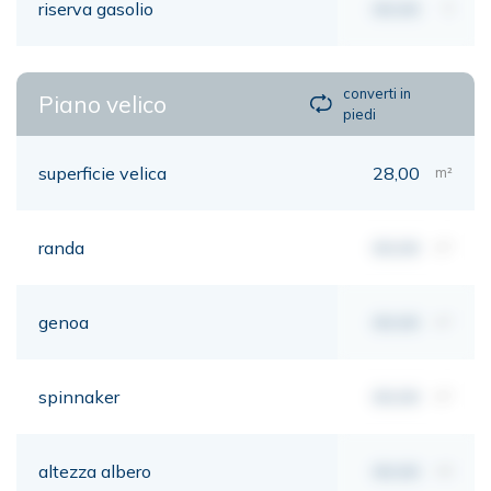
riserva gasolio
00,00
lt
converti in
Piano velico
piedi
superficie velica
28,00
m²
randa
00,00
m²
genoa
00,00
m²
spinnaker
00,00
m²
altezza albero
00,00
mt