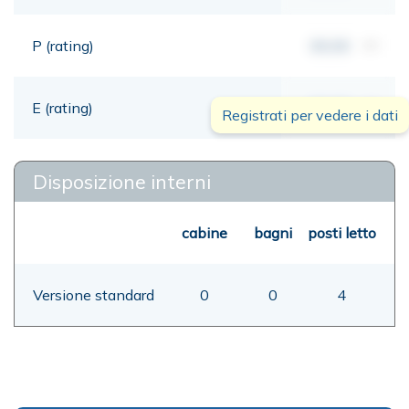
P (rating)
00,00
mt
E (rating)
00,00
mt
Registrati per vedere i dati
Disposizione interni
cabine
bagni
posti letto
Versione standard
0
0
4