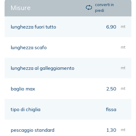
converti in
Misure
piedi
lunghezza fuori tutto
6,90
mt
lunghezza scafo
mt
lunghezza al galleggiamento
mt
baglio max
2,50
mt
tipo di chiglia
fissa
pescaggio standard
1,30
mt