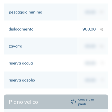
pescaggio minimo
00,00
mt
dislocamento
900,00
kg
zavorra
00,00
kg
riserva acqua
00,00
lt
riserva gasolio
00,00
lt
converti in
Piano velico
piedi