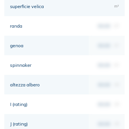
superficie velica
m²
randa
00,00
m²
genoa
00,00
m²
spinnaker
00,00
m²
altezza albero
00,00
mt
I (rating)
00,00
mt
J (rating)
00,00
mt