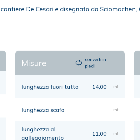
l cantiere De Cesari e disegnato da Sciomachen,
converti in
Misure
piedi
lunghezza fuori tutto
14,00
mt
lunghezza scafo
mt
lunghezza al
11,00
mt
galleggiamento