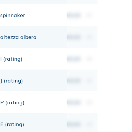
spinnaker
00,00
m²
altezza albero
00,00
mt
I (rating)
00,00
mt
J (rating)
00,00
mt
P (rating)
00,00
mt
E (rating)
00,00
mt