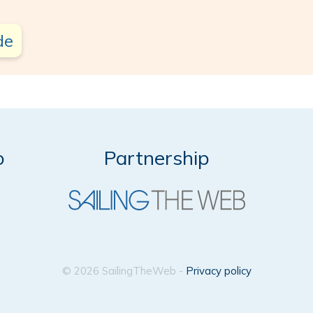
de
o
Partnership
© 2026 SailingTheWeb -
Privacy policy