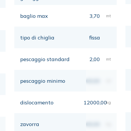
baglio max
3,70
mt
tipo di chiglia
fissa
pescaggio standard
2,00
mt
pescaggio minimo
00,00
mt
dislocamento
12000,00
kg
zavorra
00,00
kg