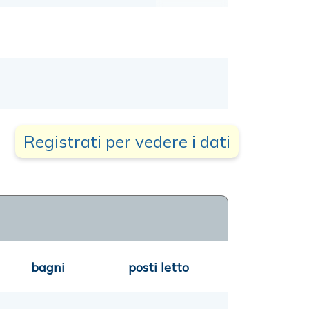
Registrati per vedere i dati
bagni
posti letto