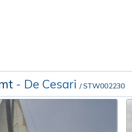
 mt
- De Cesari
/ STW002230