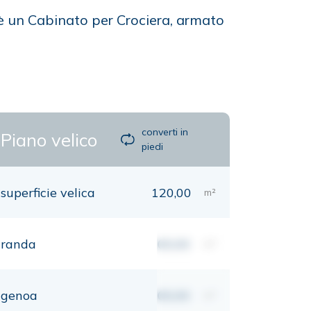
 è un Cabinato per Crociera, armato
converti in
Piano velico
piedi
superficie velica
120,00
m²
randa
00,00
m²
genoa
00,00
m²