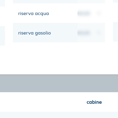
riserva acqua
00,00
lt
riserva gasolio
00,00
lt
cabine