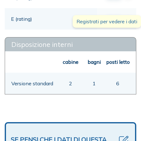
E (rating)
00,00
mt
Registrati per vedere i dati
Disposizione interni
cabine
bagni
posti letto
Versione standard
2
1
6
SE PENSI CHE I DATI DI QUESTA