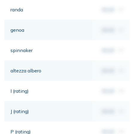
randa
00,00
m²
genoa
00,00
m²
spinnaker
00,00
m²
altezza albero
00,00
mt
I (rating)
00,00
mt
J (rating)
00,00
mt
P (rating)
00,00
mt