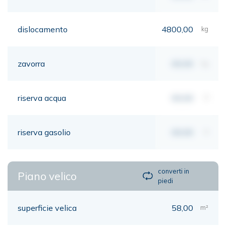
dislocamento
4800,00
kg
zavorra
00,00
kg
riserva acqua
00,00
lt
riserva gasolio
00,00
lt
converti in
Piano velico
piedi
superficie velica
58,00
m²