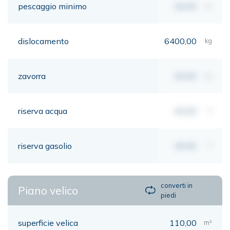
pescaggio minimo
00,00
mt
dislocamento
6400,00
kg
zavorra
00,00
kg
riserva acqua
00,00
lt
riserva gasolio
00,00
lt
converti in
Piano velico
piedi
superficie velica
110,00
m²