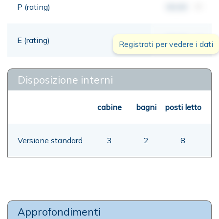
P (rating)
00,00
mt
E (rating)
00,00
mt
Registrati per vedere i dati
Disposizione interni
cabine
bagni
posti letto
Versione standard
3
2
8
Approfondimenti