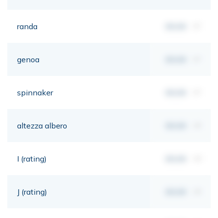
randa
00,00
m²
genoa
00,00
m²
spinnaker
00,00
m²
altezza albero
00,00
mt
I (rating)
00,00
mt
J (rating)
00,00
mt