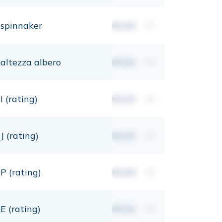
spinnaker
00,00
m²
altezza albero
00,00
mt
I (rating)
00,00
mt
J (rating)
00,00
mt
P (rating)
00,00
mt
E (rating)
00,00
mt