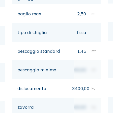
baglio max
2,50
mt
tipo di chiglia
fissa
pescaggio standard
1,45
mt
pescaggio minimo
00,00
mt
dislocamento
3400,00
kg
zavorra
00,00
kg