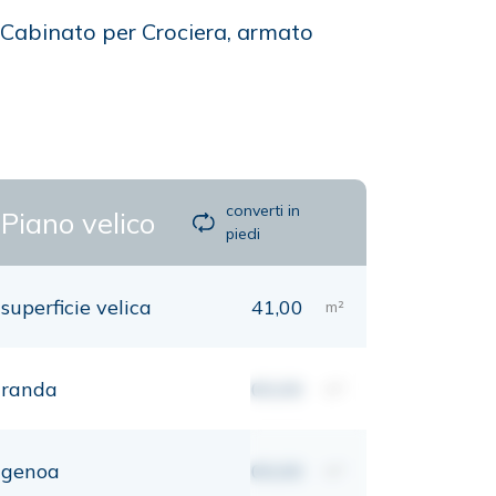
 Cabinato per Crociera, armato
converti in
Piano velico
piedi
superficie velica
41,00
m²
randa
00,00
m²
genoa
00,00
m²