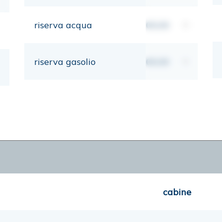
riserva acqua
00,00
lt
riserva gasolio
00,00
lt
cabine