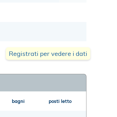
Registrati per vedere i dati
bagni
posti letto