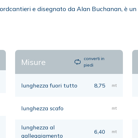
Nordcantieri e disegnato da Alan Buchanan, è un
converti in
Misure
piedi
lunghezza fuori tutto
8,75
mt
lunghezza scafo
mt
lunghezza al
6,40
mt
galleggiamento