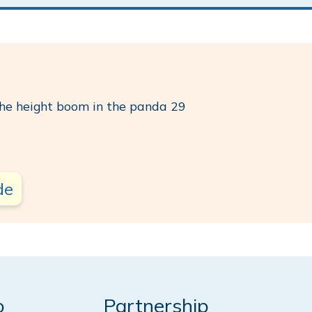
the height boom in the panda 29
de
o
Partnership