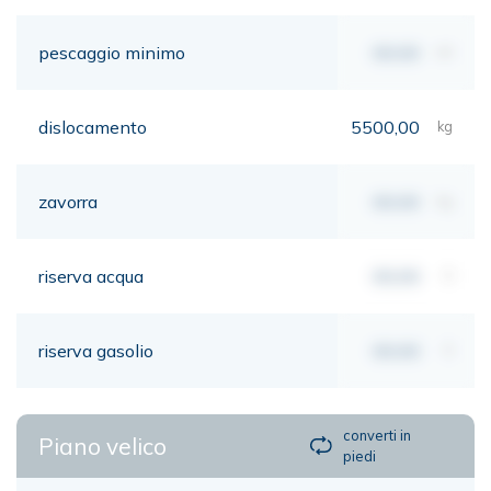
pescaggio minimo
00,00
mt
dislocamento
5500,00
kg
zavorra
00,00
kg
riserva acqua
00,00
lt
riserva gasolio
00,00
lt
converti in
Piano velico
piedi