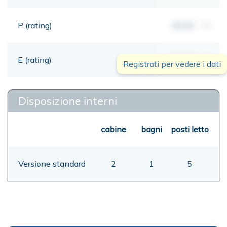
P (rating)
00,00
mt
E (rating)
00,00
mt
Registrati per vedere i dati
Disposizione interni
cabine
bagni
posti letto
Versione standard
2
1
5