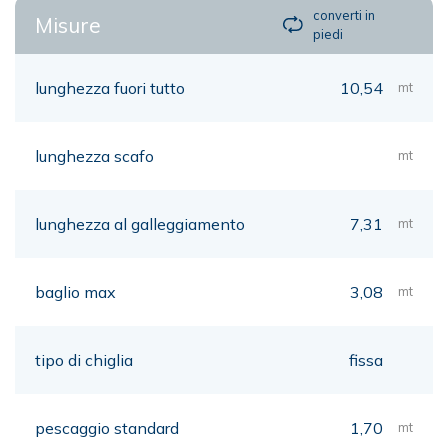
converti in
Misure
piedi
lunghezza fuori tutto
10,54
mt
lunghezza scafo
mt
lunghezza al galleggiamento
7,31
mt
baglio max
3,08
mt
tipo di chiglia
fissa
pescaggio standard
1,70
mt