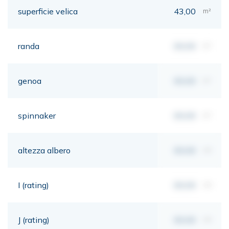
superficie velica
43,00
m²
randa
00,00
m²
genoa
00,00
m²
spinnaker
00,00
m²
altezza albero
00,00
mt
I (rating)
00,00
mt
J (rating)
00,00
mt