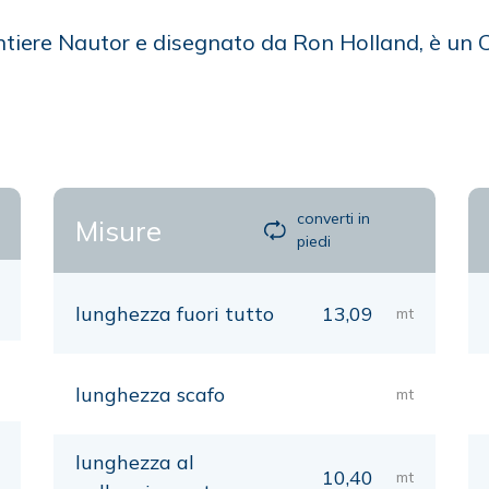
ntiere Nautor e disegnato da Ron Holland, è un 
converti in
Misure
piedi
lunghezza fuori tutto
13,09
mt
lunghezza scafo
mt
lunghezza al
10,40
mt