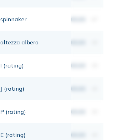
spinnaker
00,00
m²
altezza albero
00,00
mt
I (rating)
00,00
mt
J (rating)
00,00
mt
P (rating)
00,00
mt
E (rating)
00,00
mt