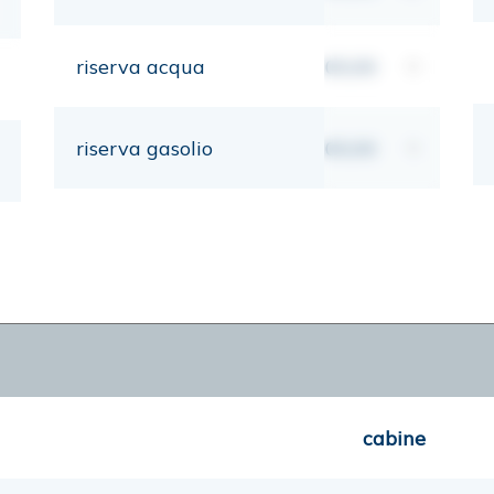
riserva acqua
00,00
lt
riserva gasolio
00,00
lt
cabine