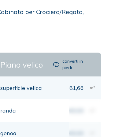
Cabinato per Crociera/Regata,
converti in
Piano velico
piedi
superficie velica
81,66
m²
randa
00,00
m²
genoa
00,00
m²