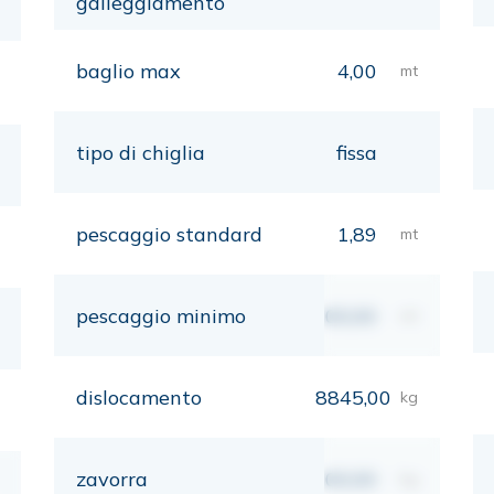
galleggiamento
baglio max
4,00
mt
tipo di chiglia
fissa
pescaggio standard
1,89
mt
pescaggio minimo
00,00
mt
dislocamento
8845,00
kg
zavorra
00,00
kg