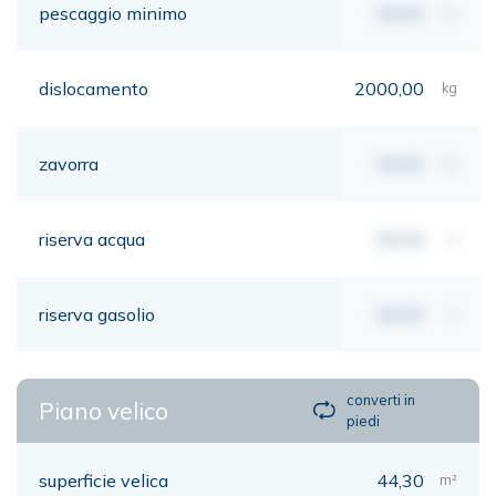
pescaggio minimo
00,00
mt
dislocamento
2000,00
kg
zavorra
00,00
kg
riserva acqua
00,00
lt
riserva gasolio
00,00
lt
converti in
Piano velico
piedi
superficie velica
44,30
m²