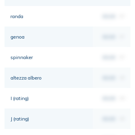
randa
00,00
m²
genoa
00,00
m²
spinnaker
00,00
m²
altezza albero
00,00
mt
I (rating)
00,00
mt
J (rating)
00,00
mt