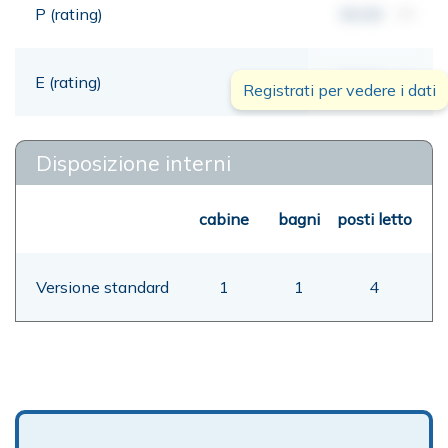
P (rating)
00,00
mt
E (rating)
00,00
mt
Registrati per vedere i dati
Disposizione interni
cabine
bagni
posti letto
Versione standard
1
1
4