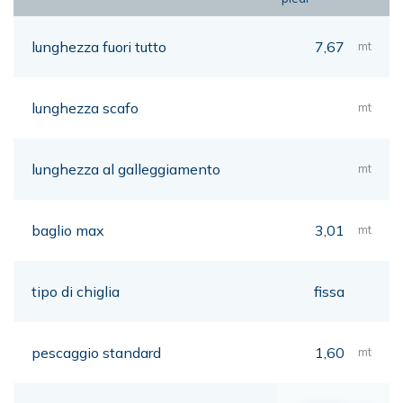
lunghezza fuori tutto
7,67
mt
lunghezza scafo
mt
lunghezza al galleggiamento
mt
baglio max
3,01
mt
tipo di chiglia
fissa
pescaggio standard
1,60
mt