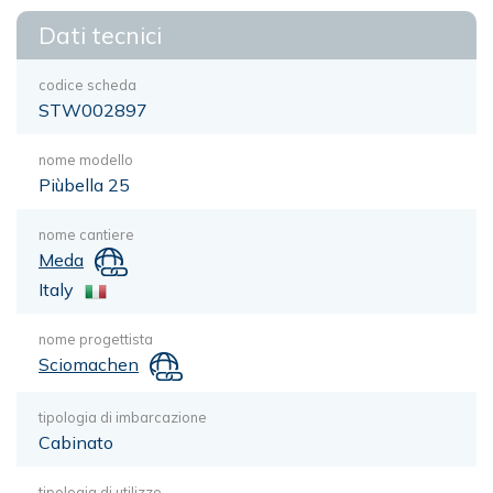
Dati tecnici
codice scheda
STW002897
nome modello
Piùbella 25
nome cantiere
Meda
Italy
nome progettista
Sciomachen
tipologia di imbarcazione
Cabinato
tipologia di utilizzo