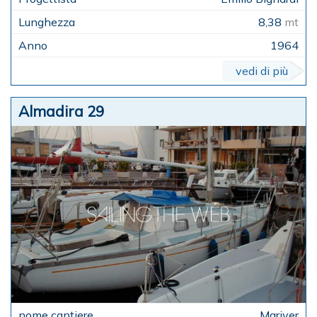
8,38
mt
1964
vedi di più
Almadira 29
Mariver