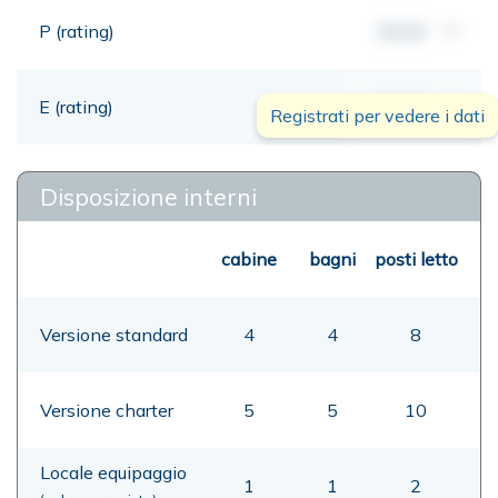
P (rating)
00,00
mt
E (rating)
00,00
mt
Registrati per vedere i dati
Disposizione interni
cabine
bagni
posti letto
Versione standard
4
4
8
Versione charter
5
5
10
Locale equipaggio
1
1
2