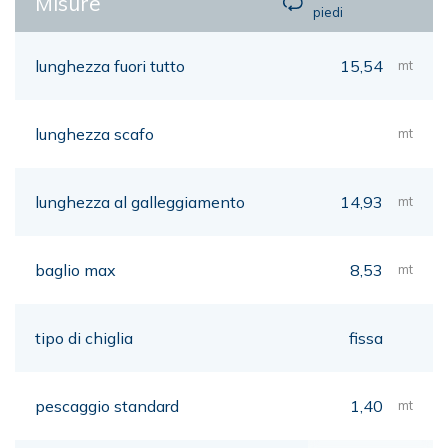
Misure
piedi
lunghezza fuori tutto
15,54
mt
lunghezza scafo
mt
lunghezza al galleggiamento
14,93
mt
baglio max
8,53
mt
tipo di chiglia
fissa
pescaggio standard
1,40
mt