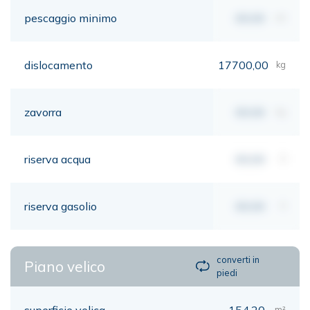
pescaggio minimo
00,00
mt
dislocamento
17700,00
kg
zavorra
00,00
kg
riserva acqua
00,00
lt
riserva gasolio
00,00
lt
converti in
Piano velico
piedi
superficie velica
154,20
m²