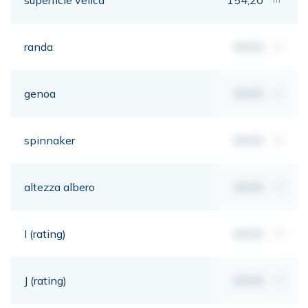
randa
00,00
m²
genoa
00,00
m²
spinnaker
00,00
m²
altezza albero
00,00
mt
I (rating)
00,00
mt
J (rating)
00,00
mt