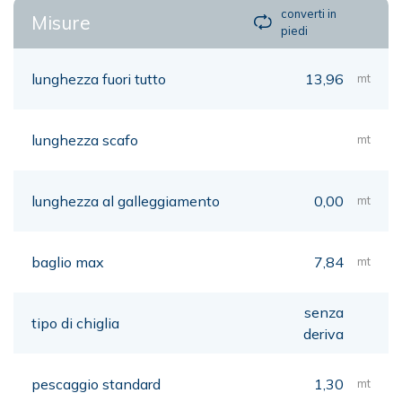
converti in
Misure
piedi
lunghezza fuori tutto
13,96
mt
lunghezza scafo
mt
lunghezza al galleggiamento
0,00
mt
baglio max
7,84
mt
senza
tipo di chiglia
deriva
pescaggio standard
1,30
mt