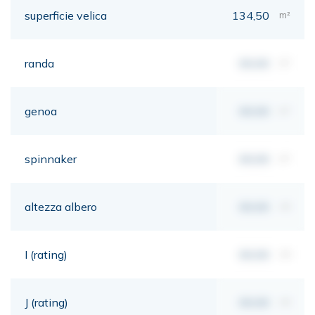
superficie velica
134,50
m²
randa
00,00
m²
genoa
00,00
m²
spinnaker
00,00
m²
altezza albero
00,00
mt
I (rating)
00,00
mt
J (rating)
00,00
mt