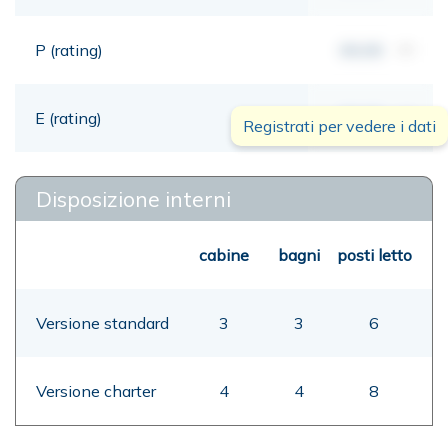
P (rating)
00,00
mt
E (rating)
00,00
mt
Registrati per vedere i dati
Disposizione interni
cabine
bagni
posti letto
Versione standard
3
3
6
Versione charter
4
4
8