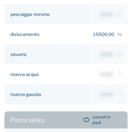
pescaggio minimo
00,00
mt
dislocamento
15500,00
kg
zavorra
00,00
kg
riserva acqua
00,00
lt
riserva gasolio
00,00
lt
converti in
Piano velico
piedi