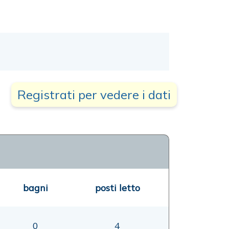
Registrati per vedere i dati
bagni
posti letto
0
4