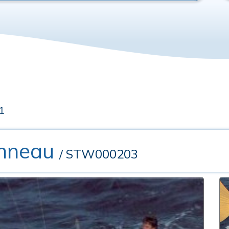
1
anneau
/ STW000203