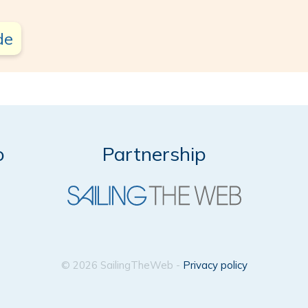
de
o
Partnership
© 2026 SailingTheWeb -
Privacy policy