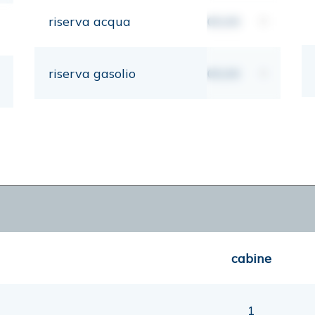
riserva acqua
00,00
lt
riserva gasolio
00,00
lt
cabine
1