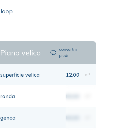
Sloop
converti in
Piano velico
piedi
superficie velica
12,00
m²
randa
00,00
m²
genoa
00,00
m²