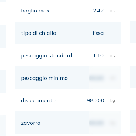
baglio max
2,42
mt
tipo di chiglia
fissa
pescaggio standard
1,10
mt
pescaggio minimo
00,00
mt
dislocamento
980,00
kg
zavorra
00,00
kg