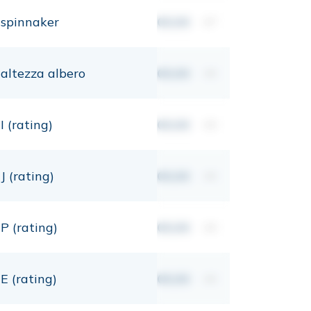
spinnaker
00,00
m²
altezza albero
00,00
mt
I (rating)
00,00
mt
J (rating)
00,00
mt
P (rating)
00,00
mt
E (rating)
00,00
mt