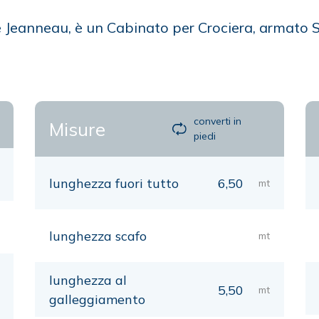
e Jeanneau, è un Cabinato per Crociera, armato 
converti in
Misure
piedi
lunghezza fuori tutto
6,50
mt
lunghezza scafo
mt
lunghezza al
5,50
mt
galleggiamento