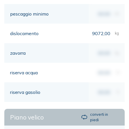
pescaggio minimo
00,00
mt
dislocamento
9072,00
kg
zavorra
00,00
kg
riserva acqua
00,00
lt
riserva gasolio
00,00
lt
converti in
Piano velico
piedi