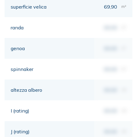
superficie velica
69,90
m²
randa
00,00
m²
genoa
00,00
m²
spinnaker
00,00
m²
altezza albero
00,00
mt
I (rating)
00,00
mt
J (rating)
00,00
mt