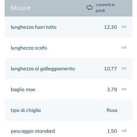
converti in
Misure
piedi
lunghezza fuori tutto
12,30
mt
lunghezza scafo
mt
lunghezza al galleggiamento
10,77
mt
baglio max
3,79
mt
tipo di chiglia
fissa
pescaggio standard
1,50
mt