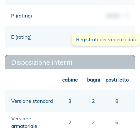
P (rating)
00,00
mt
E (rating)
00,00
mt
Registrati per vedere i dati
Disposizione interni
cabine
bagni
posti letto
Versione standard
3
2
8
Versione
2
2
6
armatoriale