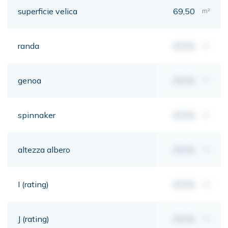
superficie velica
69,50
m²
randa
00,00
m²
genoa
00,00
m²
spinnaker
00,00
m²
altezza albero
00,00
mt
I (rating)
00,00
mt
J (rating)
00,00
mt