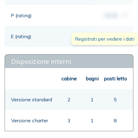
P (rating)
00,00
mt
E (rating)
00,00
mt
Registrati per vedere i dati
Disposizione interni
cabine
bagni
posti letto
Versione standard
2
1
5
Versione charter
3
1
8