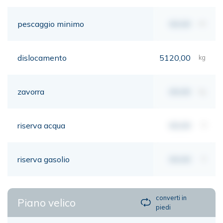
pescaggio minimo
00,00
mt
dislocamento
5120,00
kg
zavorra
00,00
kg
riserva acqua
00,00
lt
riserva gasolio
00,00
lt
converti in
Piano velico
piedi