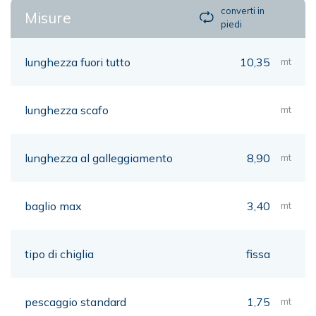
converti in
Misure
piedi
lunghezza fuori tutto
10,35
mt
lunghezza scafo
mt
lunghezza al galleggiamento
8,90
mt
baglio max
3,40
mt
tipo di chiglia
fissa
pescaggio standard
1,75
mt