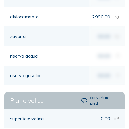
dislocamento
2990,00
kg
zavorra
00,00
kg
riserva acqua
00,00
lt
riserva gasolio
00,00
lt
converti in
Piano velico
piedi
superficie velica
0,00
m²