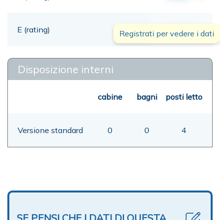
E (rating)
00,00
mt
Registrati per vedere i dati
Disposizione interni
cabine
bagni
posti letto
Versione standard
0
0
4
SE PENSI CHE I DATI DI QUESTA