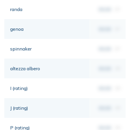
randa
00,00
m²
genoa
00,00
m²
spinnaker
00,00
m²
altezza albero
00,00
mt
I (rating)
00,00
mt
J (rating)
00,00
mt
P (rating)
00,00
mt