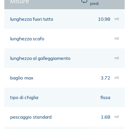
Misure
piedi
lunghezza fuori tutto
10,98
mt
lunghezza scafo
mt
lunghezza al galleggiamento
mt
baglio max
3,72
mt
tipo di chiglia
fissa
pescaggio standard
1,68
mt