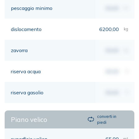
pescaggio minimo
00,00
mt
dislocamento
6200,00
kg
zavorra
00,00
kg
riserva acqua
00,00
lt
riserva gasolio
00,00
lt
converti in
Piano velico
piedi
superficie velica
65,00
m²