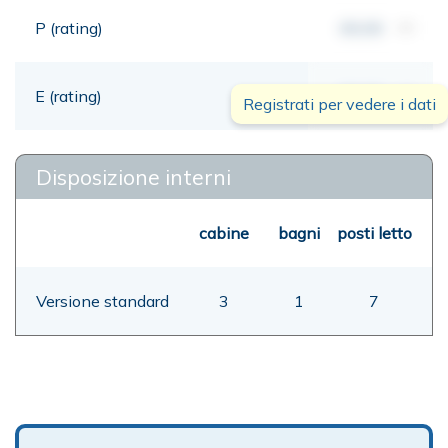
P (rating)
00,00
mt
E (rating)
00,00
mt
Registrati per vedere i dati
Disposizione interni
cabine
bagni
posti letto
Versione standard
3
1
7