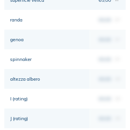
randa
00,00
m²
genoa
00,00
m²
spinnaker
00,00
m²
altezza albero
00,00
mt
I (rating)
00,00
mt
J (rating)
00,00
mt