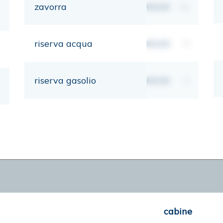
zavorra
00,00
kg
riserva acqua
00,00
lt
riserva gasolio
00,00
lt
cabine