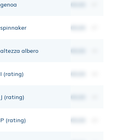
genoa
00,00
m²
spinnaker
00,00
m²
altezza albero
00,00
mt
I (rating)
00,00
mt
J (rating)
00,00
mt
P (rating)
00,00
mt