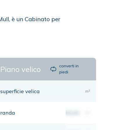
Mull, è un Cabinato per
converti in
Piano velico
piedi
superficie velica
m²
randa
00,00
m²