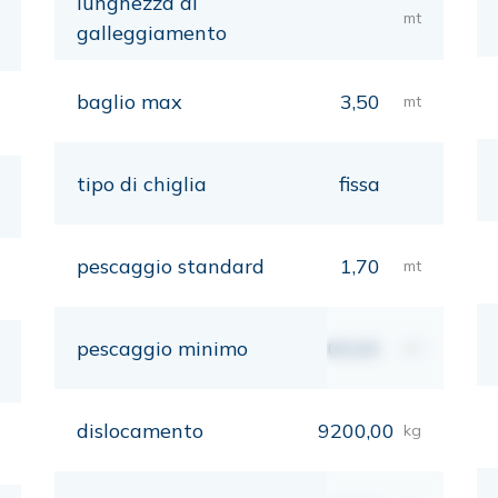
lunghezza al
mt
galleggiamento
baglio max
3,50
mt
tipo di chiglia
fissa
pescaggio standard
1,70
mt
pescaggio minimo
00,00
mt
dislocamento
9200,00
kg