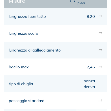
Misure
piedi
lunghezza fuori tutto
8,20
mt
lunghezza scafo
mt
lunghezza al galleggiamento
mt
baglio max
2,45
mt
senza
tipo di chiglia
deriva
pescaggio standard
mt