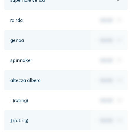
randa
00,00
m²
genoa
00,00
m²
spinnaker
00,00
m²
altezza albero
00,00
mt
I (rating)
00,00
mt
J (rating)
00,00
mt