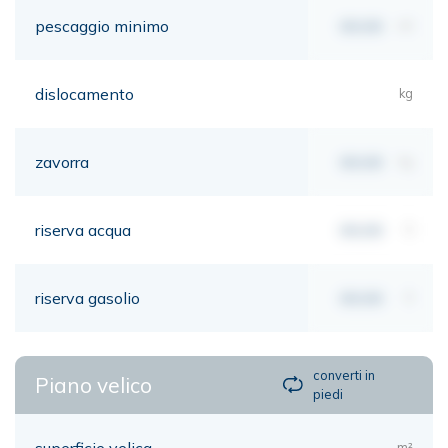
pescaggio minimo
00,00
mt
dislocamento
kg
zavorra
00,00
kg
riserva acqua
00,00
lt
riserva gasolio
00,00
lt
converti in
Piano velico
piedi
superficie velica
m²