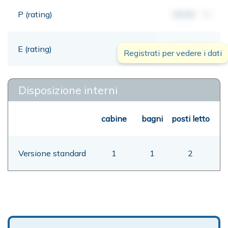
P (rating)
00,00
mt
E (rating)
00,00
mt
Registrati per vedere i dati
Disposizione interni
cabine
bagni
posti letto
Versione standard
1
1
2