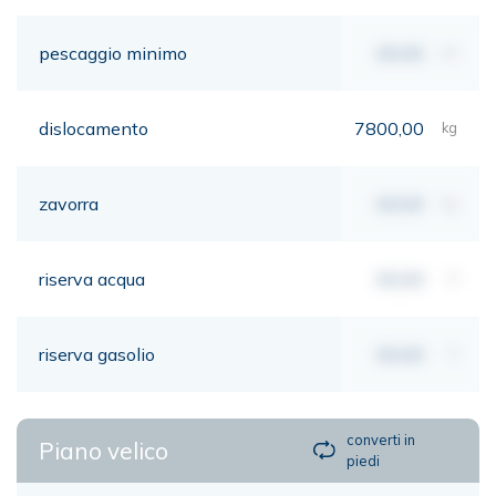
pescaggio minimo
00,00
mt
dislocamento
7800,00
kg
zavorra
00,00
kg
riserva acqua
00,00
lt
riserva gasolio
00,00
lt
converti in
Piano velico
piedi