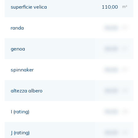
superficie velica
110,00
m²
randa
00,00
m²
genoa
00,00
m²
spinnaker
00,00
m²
altezza albero
00,00
mt
I (rating)
00,00
mt
J (rating)
00,00
mt