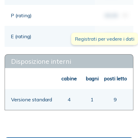
P (rating)
00,00
mt
E (rating)
00,00
mt
Registrati per vedere i dati
Disposizione interni
cabine
bagni
posti letto
Versione standard
4
1
9