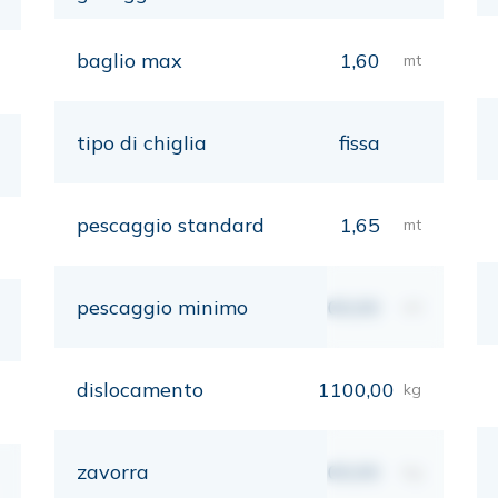
baglio max
1,60
mt
tipo di chiglia
fissa
pescaggio standard
1,65
mt
pescaggio minimo
00,00
mt
dislocamento
1100,00
kg
zavorra
00,00
kg