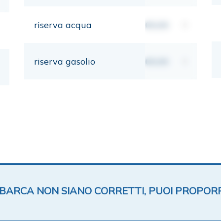
riserva acqua
00,00
lt
riserva gasolio
00,00
lt
TA BARCA NON SIANO CORRETTI, PUOI PROPOR