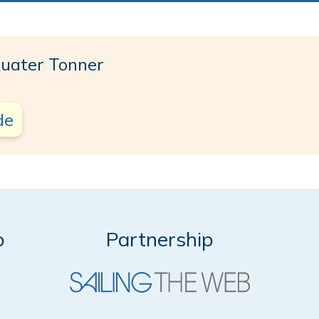
uater Tonner
de
o
Partnership