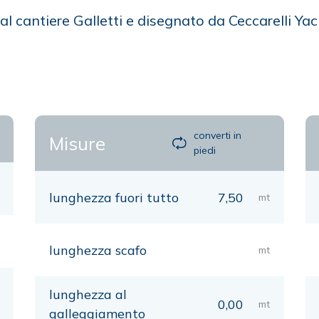
al cantiere Galletti e disegnato da Ceccarelli Ya
converti in
Misure
piedi
lunghezza fuori tutto
7,50
mt
lunghezza scafo
mt
lunghezza al
0,00
mt
galleggiamento