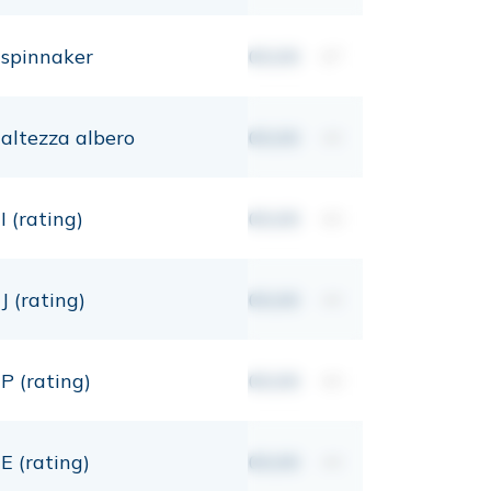
spinnaker
00,00
m²
altezza albero
00,00
mt
I (rating)
00,00
mt
J (rating)
00,00
mt
P (rating)
00,00
mt
E (rating)
00,00
mt