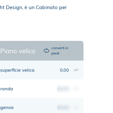
cht Design, è un Cabinato per
converti in
Piano velico
piedi
superficie velica
0,00
m²
randa
00,00
m²
genoa
00,00
m²