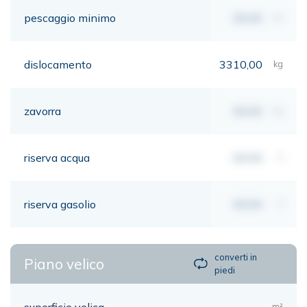
pescaggio minimo
00,00
mt
dislocamento
3310,00
kg
zavorra
00,00
kg
riserva acqua
00,00
lt
riserva gasolio
00,00
lt
converti in
Piano velico
piedi
superficie velica
m²