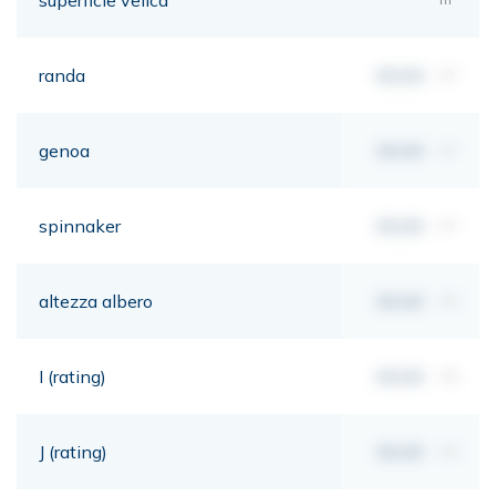
randa
00,00
m²
genoa
00,00
m²
spinnaker
00,00
m²
altezza albero
00,00
mt
I (rating)
00,00
mt
J (rating)
00,00
mt