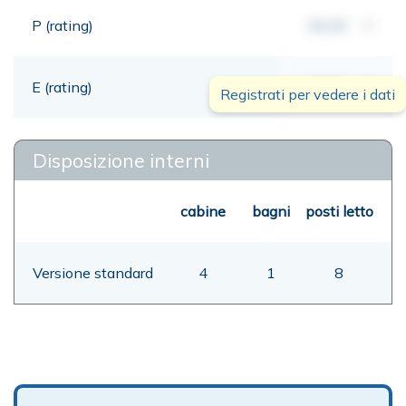
P (rating)
00,00
mt
E (rating)
00,00
mt
Registrati per vedere i dati
Disposizione interni
cabine
bagni
posti letto
Versione standard
4
1
8