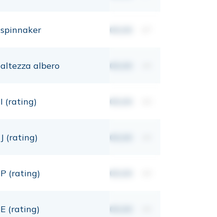
spinnaker
00,00
m²
altezza albero
00,00
mt
I (rating)
00,00
mt
J (rating)
00,00
mt
P (rating)
00,00
mt
E (rating)
00,00
mt