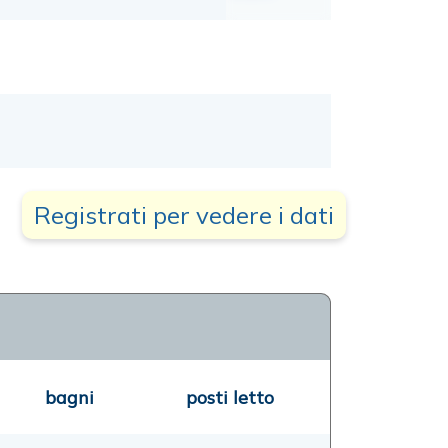
Registrati per vedere i dati
bagni
posti letto