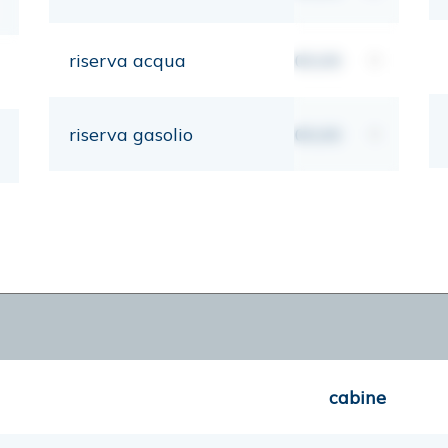
riserva acqua
00,00
lt
riserva gasolio
00,00
lt
cabine