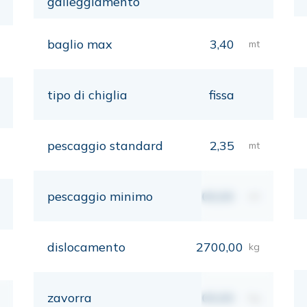
galleggiamento
baglio max
3,40
mt
tipo di chiglia
fissa
pescaggio standard
2,35
mt
pescaggio minimo
00,00
mt
dislocamento
2700,00
kg
zavorra
00,00
kg