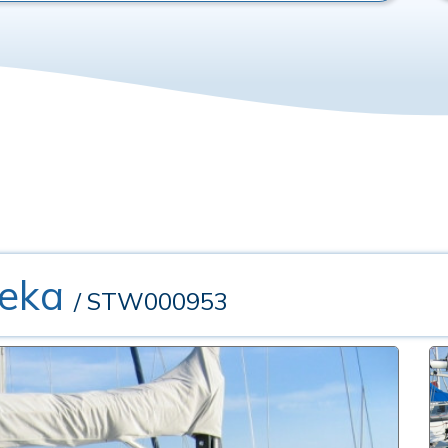
reka
/ STW000953