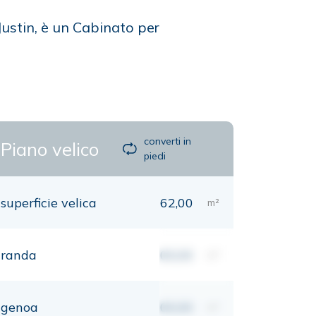
Justin, è un Cabinato per
converti in
Piano velico
piedi
superficie velica
62,00
m²
randa
00,00
m²
genoa
00,00
m²