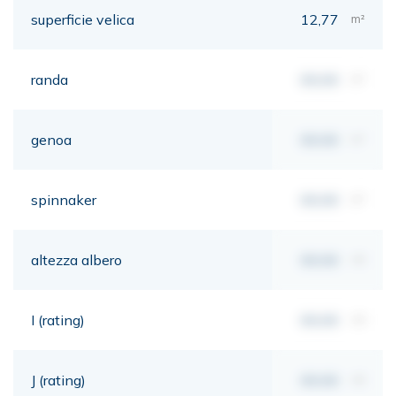
superficie velica
12,77
m²
randa
00,00
m²
genoa
00,00
m²
spinnaker
00,00
m²
altezza albero
00,00
mt
I (rating)
00,00
mt
J (rating)
00,00
mt