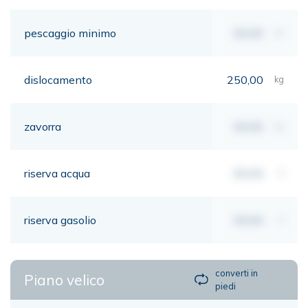
pescaggio minimo
00,00
mt
dislocamento
250,00
kg
zavorra
00,00
kg
riserva acqua
00,00
lt
riserva gasolio
00,00
lt
converti in
Piano velico
piedi