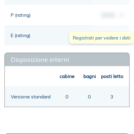
P (rating)
00,00
mt
E (rating)
00,00
mt
Registrati per vedere i dati
Disposizione interni
cabine
bagni
posti letto
Versione standard
0
0
3