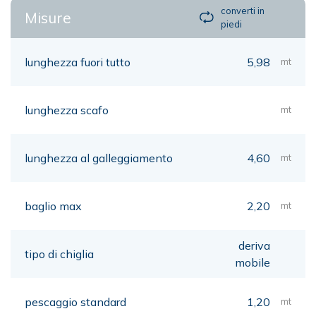
converti in
Misure
piedi
lunghezza fuori tutto
5,98
mt
lunghezza scafo
mt
lunghezza al galleggiamento
4,60
mt
baglio max
2,20
mt
deriva
tipo di chiglia
mobile
pescaggio standard
1,20
mt