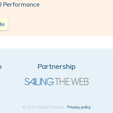
0 Performance
de
o
Partnership
© 2026 SailingTheWeb -
Privacy policy