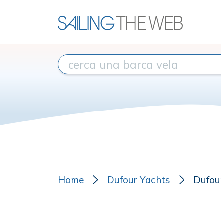
Home
Dufour Yachts
Dufou