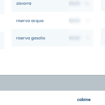
zavorra
00,00
kg
riserva acqua
00,00
lt
riserva gasolio
00,00
lt
cabine