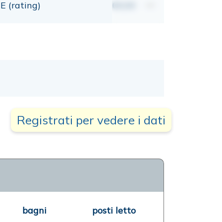
E (rating)
00,00
mt
Registrati per vedere i dati
bagni
posti letto