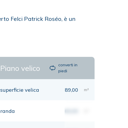
to Felci Patrick Roséo, è un
converti in
Piano velico
piedi
superficie velica
89,00
m²
randa
00,00
m²