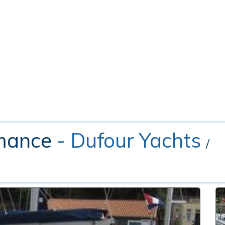
rmance
- Dufour Yachts
/