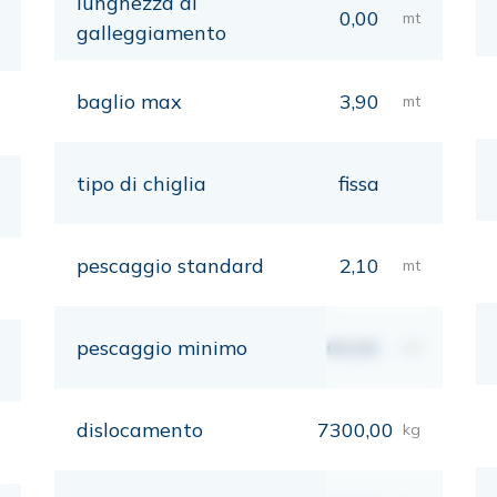
lunghezza al
0,00
mt
galleggiamento
baglio max
3,90
mt
tipo di chiglia
fissa
pescaggio standard
2,10
mt
pescaggio minimo
00,00
mt
dislocamento
7300,00
kg