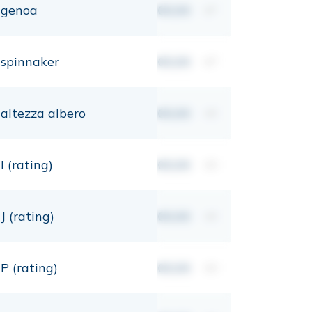
genoa
00,00
m²
spinnaker
00,00
m²
altezza albero
00,00
mt
I (rating)
00,00
mt
J (rating)
00,00
mt
P (rating)
00,00
mt