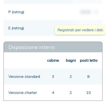
P (rating)
00,00
mt
E (rating)
00,00
mt
Registrati per vedere i dati
Disposizione interni
cabine
bagni
posti letto
Versione standard
3
2
8
Versione charter
4
2
10