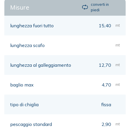
converti in
Misure
piedi
lunghezza fuori tutto
15,40
mt
lunghezza scafo
mt
lunghezza al galleggiamento
12,70
mt
baglio max
4,70
mt
tipo di chiglia
fissa
pescaggio standard
2,90
mt