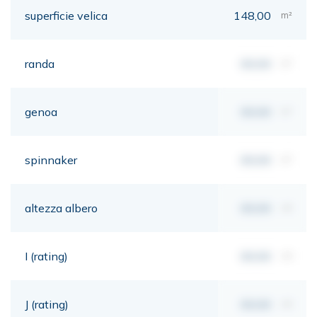
superficie velica
148,00
m²
randa
00,00
m²
genoa
00,00
m²
spinnaker
00,00
m²
altezza albero
00,00
mt
I (rating)
00,00
mt
J (rating)
00,00
mt