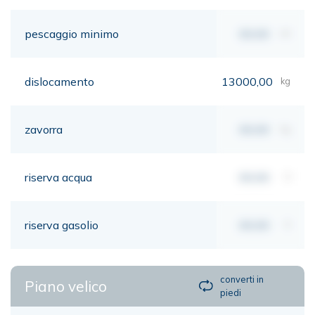
pescaggio minimo
00,00
mt
dislocamento
13000,00
kg
zavorra
00,00
kg
riserva acqua
00,00
lt
riserva gasolio
00,00
lt
converti in
Piano velico
piedi