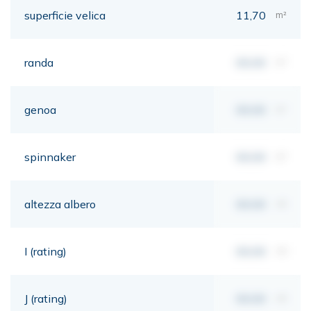
superficie velica
11,70
m²
randa
00,00
m²
genoa
00,00
m²
spinnaker
00,00
m²
altezza albero
00,00
mt
I (rating)
00,00
mt
J (rating)
00,00
mt