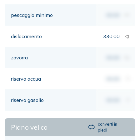
pescaggio minimo
00,00
mt
dislocamento
330,00
kg
zavorra
00,00
kg
riserva acqua
00,00
lt
riserva gasolio
00,00
lt
converti in
Piano velico
piedi