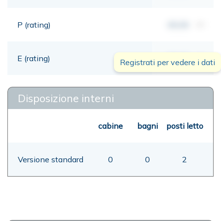
P (rating)
00,00
mt
E (rating)
00,00
mt
Registrati per vedere i dati
Disposizione interni
cabine
bagni
posti letto
Versione standard
0
0
2