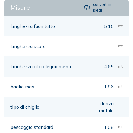
converti in
Misure
piedi
lunghezza fuori tutto
5,15
mt
lunghezza scafo
mt
lunghezza al galleggiamento
4,65
mt
baglio max
1,86
mt
deriva
tipo di chiglia
mobile
pescaggio standard
1,08
mt