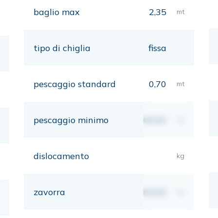
baglio max
2,35
mt
tipo di chiglia
fissa
pescaggio standard
0,70
mt
pescaggio minimo
00,00
mt
dislocamento
kg
zavorra
00,00
kg