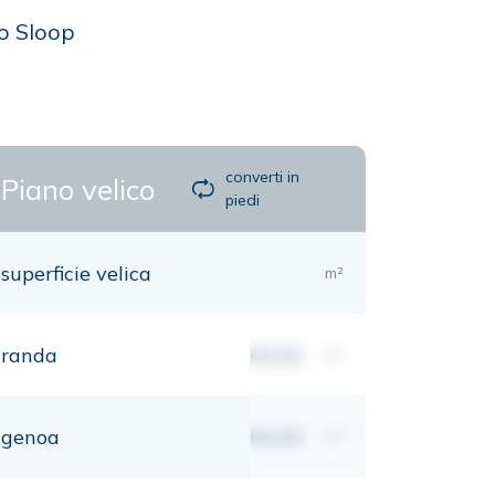
to Sloop
converti in
Piano velico
piedi
superficie velica
m²
randa
00,00
m²
genoa
00,00
m²