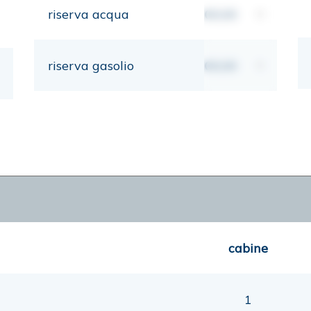
riserva acqua
00,00
lt
riserva gasolio
00,00
lt
cabine
1