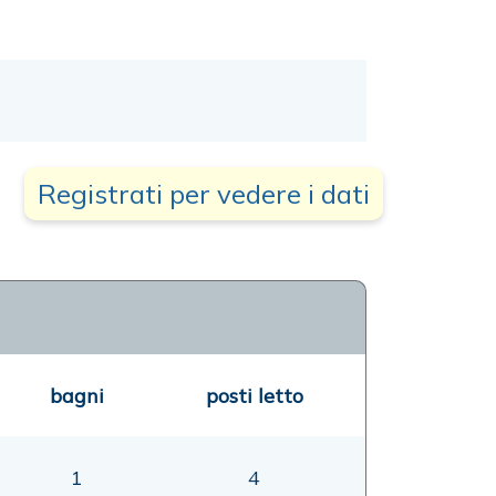
Registrati per vedere i dati
bagni
posti letto
1
4