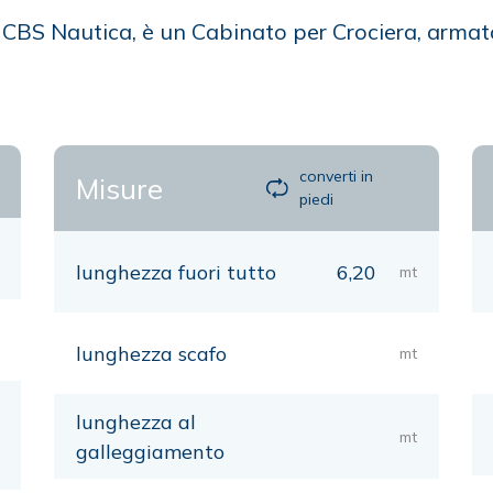
re CBS Nautica, è un Cabinato per Crociera, arma
converti in
Misure
piedi
lunghezza fuori tutto
6,20
mt
lunghezza scafo
mt
lunghezza al
mt
galleggiamento