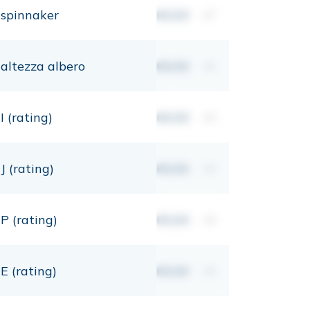
spinnaker
00,00
m²
altezza albero
00,00
mt
I (rating)
00,00
mt
J (rating)
00,00
mt
P (rating)
00,00
mt
E (rating)
00,00
mt