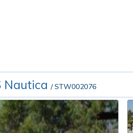
 Nautica
/ STW002076