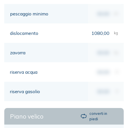
pescaggio minimo
00,00
mt
dislocamento
1080,00
kg
zavorra
00,00
kg
riserva acqua
00,00
lt
riserva gasolio
00,00
lt
converti in
Piano velico
piedi