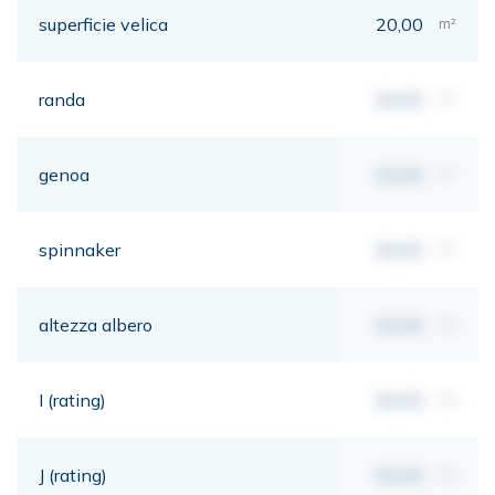
superficie velica
20,00
m²
randa
00,00
m²
genoa
00,00
m²
spinnaker
00,00
m²
altezza albero
00,00
mt
I (rating)
00,00
mt
J (rating)
00,00
mt