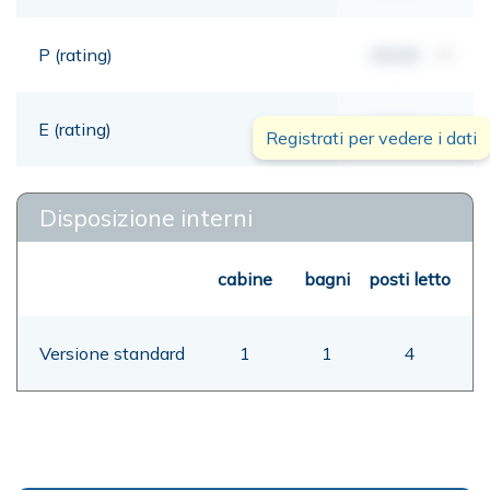
P (rating)
00,00
mt
E (rating)
00,00
mt
Registrati per vedere i dati
Disposizione interni
cabine
bagni
posti letto
Versione standard
1
1
4