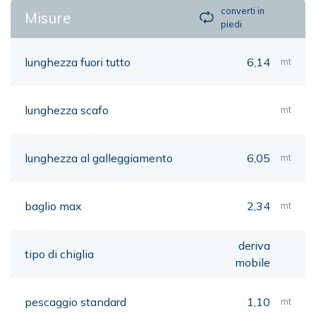
converti in
Misure
piedi
lunghezza fuori tutto
6,14
mt
lunghezza scafo
mt
lunghezza al galleggiamento
6,05
mt
baglio max
2,34
mt
deriva
tipo di chiglia
mobile
pescaggio standard
1,10
mt