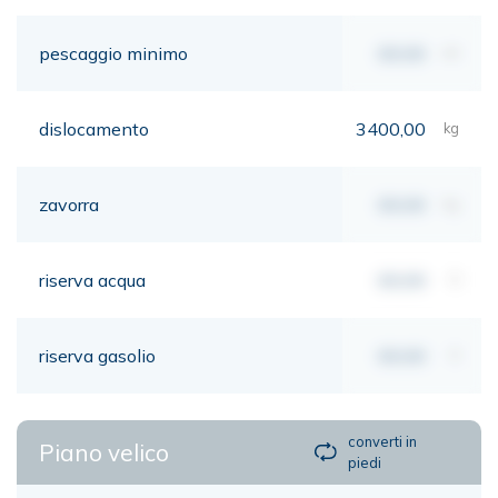
pescaggio minimo
00,00
mt
dislocamento
3400,00
kg
zavorra
00,00
kg
riserva acqua
00,00
lt
riserva gasolio
00,00
lt
converti in
Piano velico
piedi