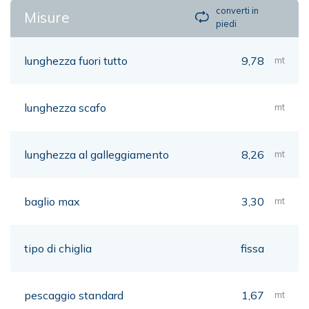
converti in
Misure
piedi
lunghezza fuori tutto
9,78
mt
lunghezza scafo
mt
lunghezza al galleggiamento
8,26
mt
baglio max
3,30
mt
tipo di chiglia
fissa
pescaggio standard
1,67
mt