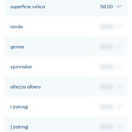
superficie velica
58,00
m²
randa
00,00
m²
genoa
00,00
m²
spinnaker
00,00
m²
altezza albero
00,00
mt
I (rating)
00,00
mt
J (rating)
00,00
mt