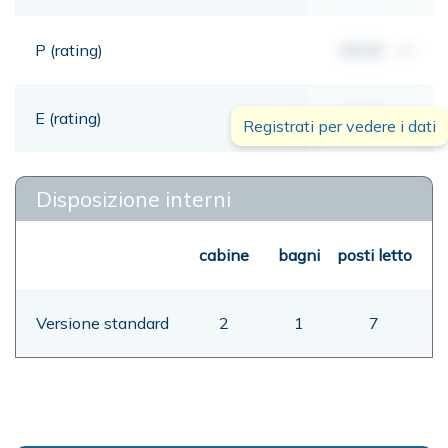
P (rating)
00,00
mt
E (rating)
00,00
mt
Registrati per vedere i dati
Disposizione interni
cabine
bagni
posti letto
Versione standard
2
1
7