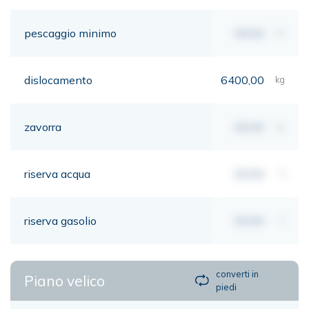
pescaggio minimo
00,00
mt
dislocamento
6400,00
kg
zavorra
00,00
kg
riserva acqua
00,00
lt
riserva gasolio
00,00
lt
converti in
Piano velico
piedi