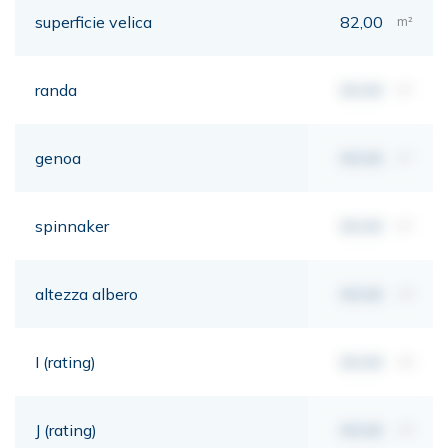
superficie velica
82,00
m²
randa
00,00
m²
genoa
00,00
m²
spinnaker
00,00
m²
altezza albero
00,00
mt
I (rating)
00,00
mt
J (rating)
00,00
mt