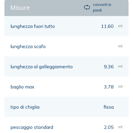
converti in
Misure
piedi
lunghezza fuori tutto
11,60
mt
lunghezza scafo
mt
lunghezza al galleggiamento
9,36
mt
baglio max
3,78
mt
tipo di chiglia
fissa
pescaggio standard
2,05
mt