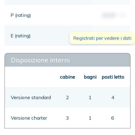
P (rating)
00,00
mt
E (rating)
00,00
mt
Registrati per vedere i dati
Disposizione interni
cabine
bagni
posti letto
Versione standard
2
1
4
Versione charter
3
1
6