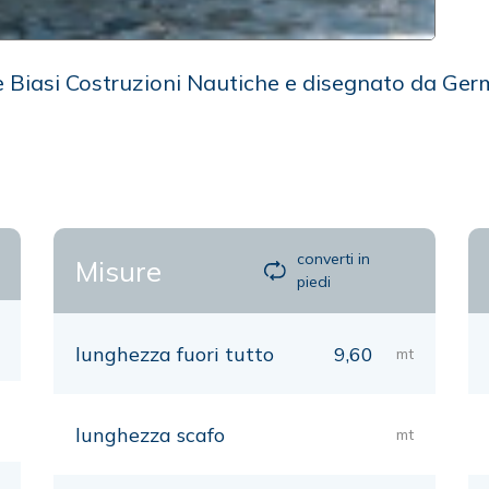
e Biasi Costruzioni Nautiche e disegnato da Ger
converti in
Misure
piedi
lunghezza fuori tutto
9,60
mt
lunghezza scafo
mt