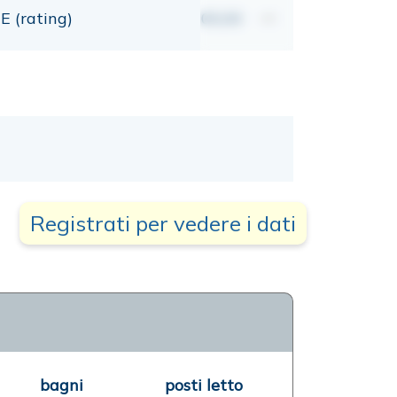
E (rating)
00,00
mt
Registrati per vedere i dati
bagni
posti letto