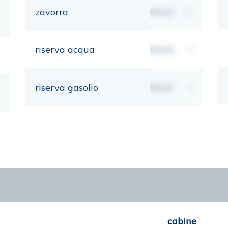
zavorra
00,00
kg
riserva acqua
00,00
lt
riserva gasolio
00,00
lt
cabine