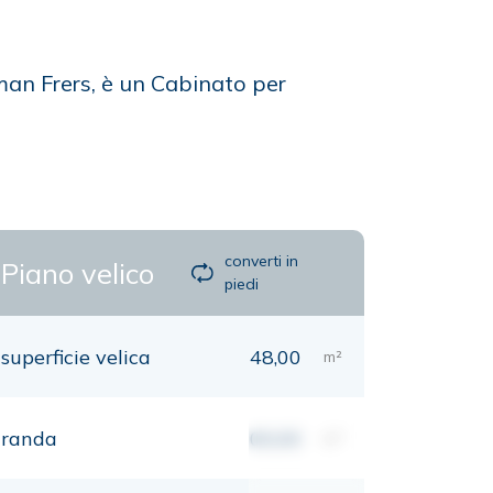
man Frers, è un Cabinato per
converti in
Piano velico
piedi
superficie velica
48,00
m²
randa
00,00
m²