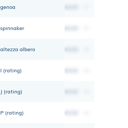
genoa
00,00
m²
spinnaker
00,00
m²
altezza albero
00,00
mt
I (rating)
00,00
mt
J (rating)
00,00
mt
P (rating)
00,00
mt