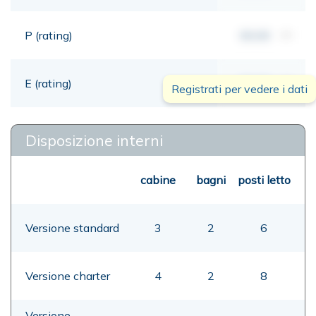
P (rating)
00,00
mt
E (rating)
00,00
mt
Registrati per vedere i dati
Disposizione interni
cabine
bagni
posti letto
Versione standard
3
2
6
Versione charter
4
2
8
Versione