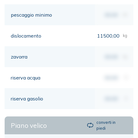
pescaggio minimo
00,00
mt
dislocamento
11500,00
kg
zavorra
00,00
kg
riserva acqua
00,00
lt
riserva gasolio
00,00
lt
converti in
Piano velico
piedi