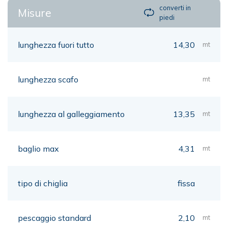
converti in
Misure
piedi
lunghezza fuori tutto
14,30
mt
lunghezza scafo
mt
lunghezza al galleggiamento
13,35
mt
baglio max
4,31
mt
tipo di chiglia
fissa
pescaggio standard
2,10
mt