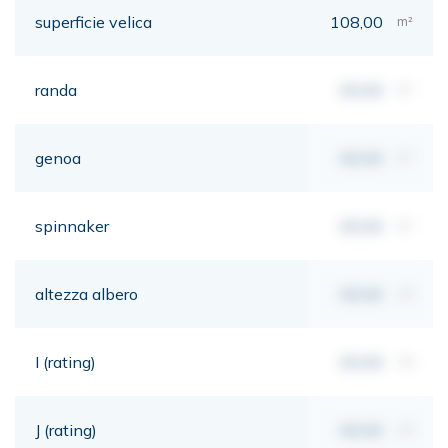
superficie velica
108,00
m²
randa
00,00
m²
genoa
00,00
m²
spinnaker
00,00
m²
altezza albero
00,00
mt
I (rating)
00,00
mt
J (rating)
00,00
mt