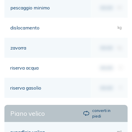
pescaggio minimo
00,00
mt
dislocamento
kg
zavorra
00,00
kg
riserva acqua
00,00
lt
riserva gasolio
00,00
lt
converti in
Piano velico
piedi
superficie velica
m²