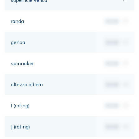
randa
00,00
m²
genoa
00,00
m²
spinnaker
00,00
m²
altezza albero
00,00
mt
I (rating)
00,00
mt
J (rating)
00,00
mt