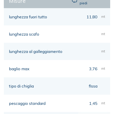
Misure
piedi
lunghezza fuori tutto
11,80
mt
lunghezza scafo
mt
lunghezza al galleggiamento
mt
baglio max
3,76
mt
tipo di chiglia
fissa
pescaggio standard
1,45
mt