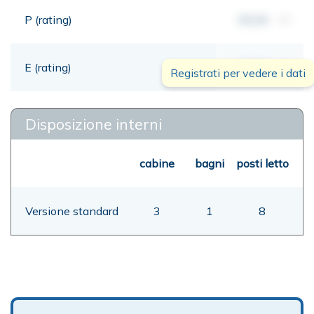
P (rating)
00,00
mt
E (rating)
00,00
mt
Registrati per vedere i dati
Disposizione interni
cabine
bagni
posti letto
Versione standard
3
1
8