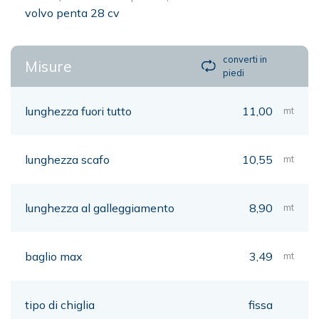
volvo penta 28 cv
converti in
Misure
piedi
lunghezza fuori tutto
11,00
mt
lunghezza scafo
10,55
mt
lunghezza al galleggiamento
8,90
mt
baglio max
3,49
mt
tipo di chiglia
fissa