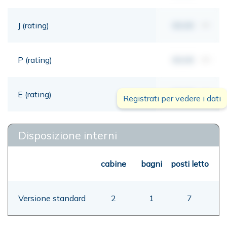
J (rating)
00,00
mt
P (rating)
00,00
mt
E (rating)
00,00
mt
Registrati per vedere i dati
Disposizione interni
cabine
bagni
posti letto
Versione standard
2
1
7