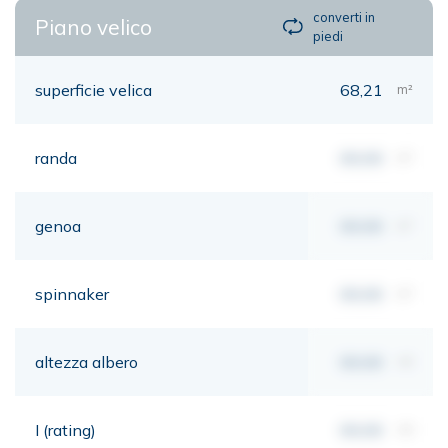
converti in
Piano velico
piedi
superficie velica
68,21
m²
randa
00,00
m²
genoa
00,00
m²
spinnaker
00,00
m²
altezza albero
00,00
mt
I (rating)
00,00
mt