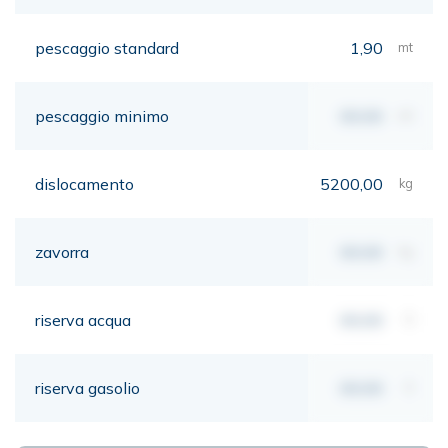
pescaggio standard
1,90
mt
pescaggio minimo
00,00
mt
dislocamento
5200,00
kg
zavorra
00,00
kg
riserva acqua
00,00
lt
riserva gasolio
00,00
lt