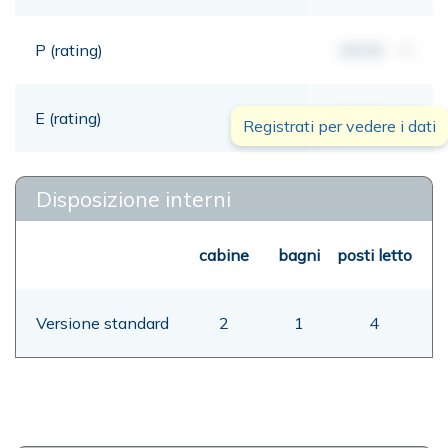
P (rating)
00,00
mt
E (rating)
00,00
mt
Registrati per vedere i dati
Disposizione interni
cabine
bagni
posti letto
Versione standard
2
1
4