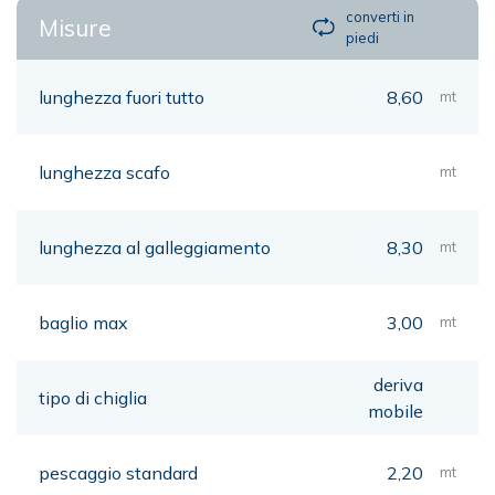
converti in
Misure
piedi
lunghezza fuori tutto
8,60
mt
lunghezza scafo
mt
lunghezza al galleggiamento
8,30
mt
baglio max
3,00
mt
deriva
tipo di chiglia
mobile
pescaggio standard
2,20
mt