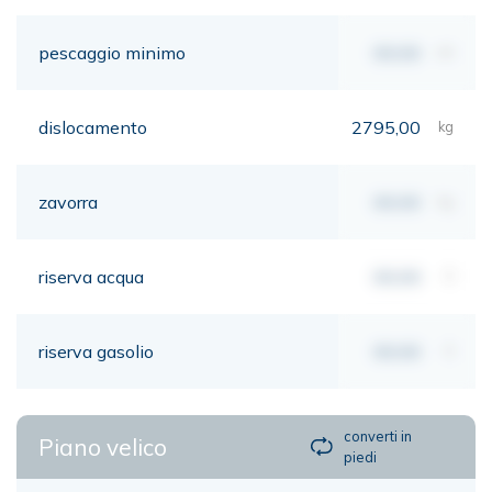
pescaggio minimo
00,00
mt
dislocamento
2795,00
kg
zavorra
00,00
kg
riserva acqua
00,00
lt
riserva gasolio
00,00
lt
converti in
Piano velico
piedi