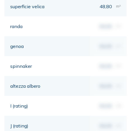
superficie velica
48,80
m²
randa
00,00
m²
genoa
00,00
m²
spinnaker
00,00
m²
altezza albero
00,00
mt
I (rating)
00,00
mt
J (rating)
00,00
mt