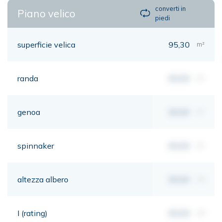
converti in
Piano velico
piedi
superficie velica
95,30
m²
randa
00,00
m²
genoa
00,00
m²
spinnaker
00,00
m²
altezza albero
00,00
mt
I (rating)
00,00
mt