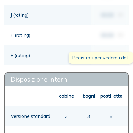
J (rating)
00,00
mt
P (rating)
00,00
mt
E (rating)
00,00
mt
Registrati per vedere i dati
Disposizione interni
cabine
bagni
posti letto
Versione standard
3
3
8