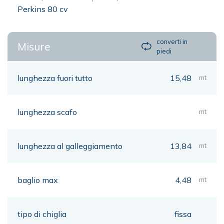
Perkins 80 cv
converti in
Misure
piedi
lunghezza fuori tutto
15,48
mt
lunghezza scafo
mt
lunghezza al galleggiamento
13,84
mt
baglio max
4,48
mt
tipo di chiglia
fissa