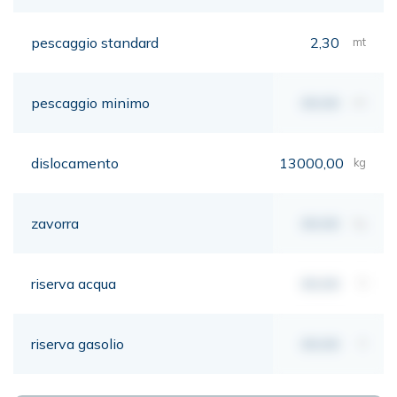
pescaggio standard
2,30
mt
pescaggio minimo
00,00
mt
dislocamento
13000,00
kg
zavorra
00,00
kg
riserva acqua
00,00
lt
riserva gasolio
00,00
lt