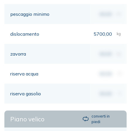
pescaggio minimo
00,00
mt
dislocamento
5700,00
kg
zavorra
00,00
kg
riserva acqua
00,00
lt
riserva gasolio
00,00
lt
converti in
Piano velico
piedi