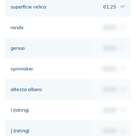
superficie velica
61,25
m²
randa
00,00
m²
genoa
00,00
m²
spinnaker
00,00
m²
altezza albero
00,00
mt
I (rating)
00,00
mt
J (rating)
00,00
mt