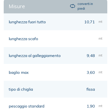
converti in
Misure
piedi
lunghezza fuori tutto
10,71
mt
lunghezza scafo
mt
lunghezza al galleggiamento
9,48
mt
baglio max
3,60
mt
tipo di chiglia
fissa
pescaggio standard
1,90
mt