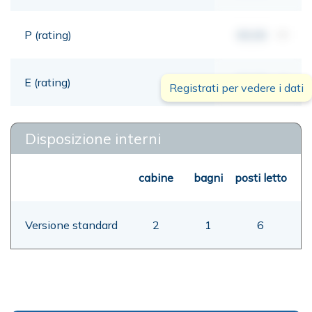
P (rating)
00,00
mt
E (rating)
00,00
mt
Registrati per vedere i dati
Disposizione interni
cabine
bagni
posti letto
Versione standard
2
1
6