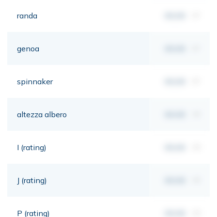
randa
00,00
m²
genoa
00,00
m²
spinnaker
00,00
m²
altezza albero
00,00
mt
I (rating)
00,00
mt
J (rating)
00,00
mt
P (rating)
00,00
mt