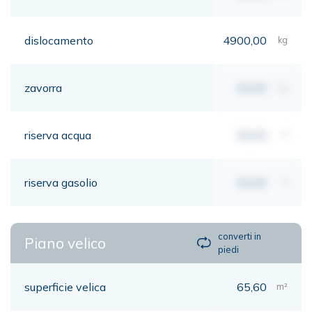
dislocamento
4900,00
kg
zavorra
00,00
kg
riserva acqua
00,00
lt
riserva gasolio
00,00
lt
converti in
Piano velico
piedi
superficie velica
65,60
m²