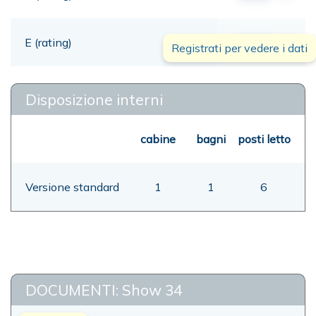
E (rating)
00,00
mt
Registrati per vedere i dati
Disposizione interni
cabine
bagni
posti letto
Versione standard
1
1
6
DOCUMENTI: Show 34