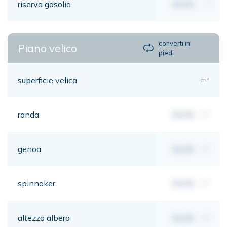
riserva gasolio
00,00
lt
converti in
Piano velico
piedi
superficie velica
m²
randa
00,00
m²
genoa
00,00
m²
spinnaker
00,00
m²
altezza albero
00,00
mt