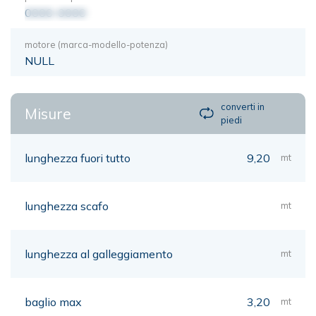
0000-0000
motore (marca-modello-potenza)
NULL
converti in
Misure
piedi
lunghezza fuori tutto
9,20
mt
lunghezza scafo
mt
lunghezza al galleggiamento
mt
baglio max
3,20
mt