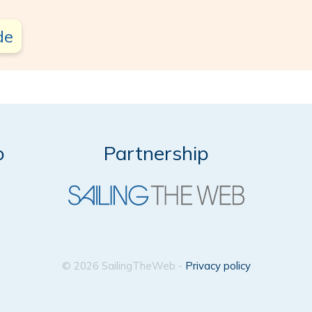
de
o
Partnership
© 2026 SailingTheWeb -
Privacy policy