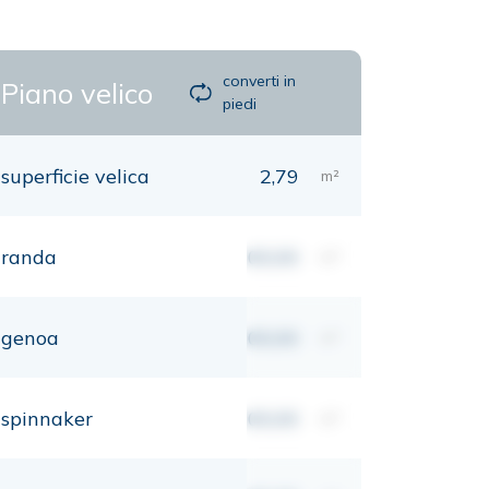
converti in
Piano velico
piedi
superficie velica
2,79
m²
randa
00,00
m²
genoa
00,00
m²
spinnaker
00,00
m²