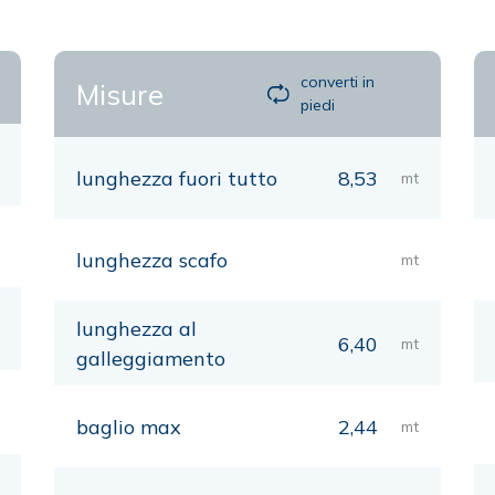
converti in
Misure
piedi
lunghezza fuori tutto
8,53
mt
lunghezza scafo
mt
lunghezza al
6,40
mt
galleggiamento
baglio max
2,44
mt