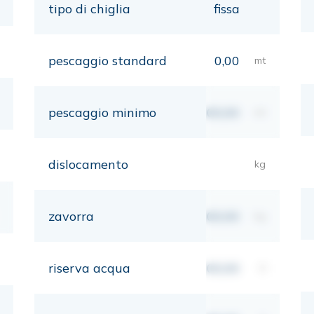
tipo di chiglia
fissa
pescaggio standard
0,00
mt
pescaggio minimo
00,00
mt
dislocamento
kg
zavorra
00,00
kg
riserva acqua
00,00
lt