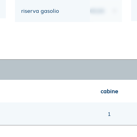
riserva gasolio
00,00
lt
cabine
1