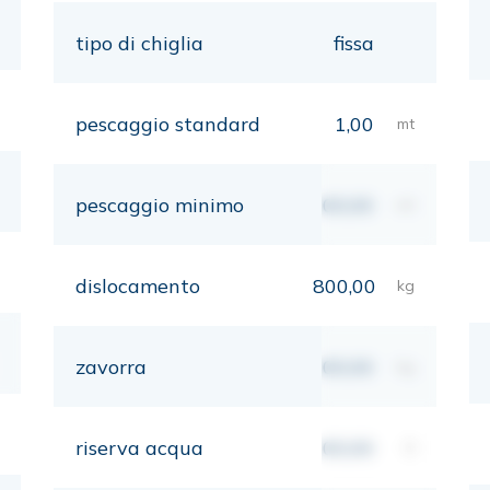
tipo di chiglia
fissa
pescaggio standard
1,00
mt
pescaggio minimo
00,00
mt
dislocamento
800,00
kg
zavorra
00,00
kg
riserva acqua
00,00
lt