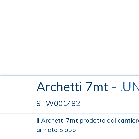
Archetti 7mt
- .
STW001482
Il Archetti 7mt prodotto dal cantie
armato Sloop