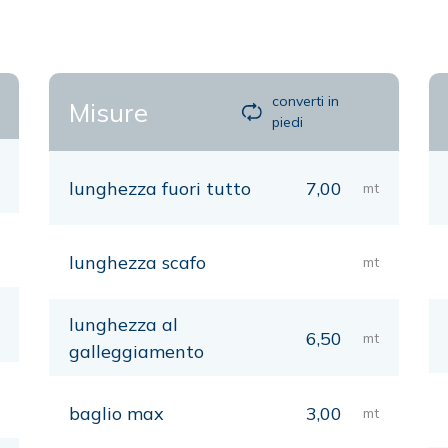
converti in
Misure
piedi
lunghezza fuori tutto
7,00
mt
lunghezza scafo
mt
lunghezza al
6,50
mt
galleggiamento
baglio max
3,00
mt