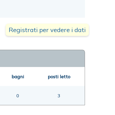
Registrati per vedere i dati
bagni
posti letto
0
3