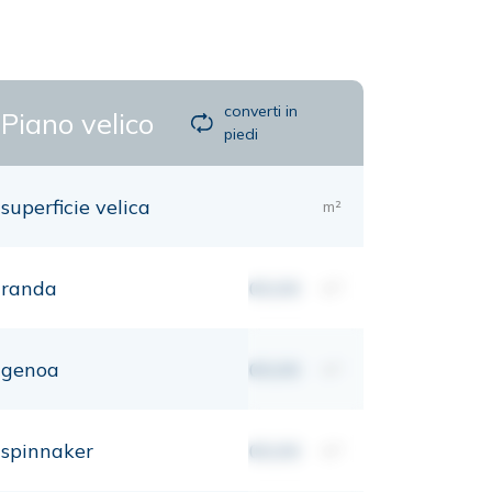
converti in
Piano velico
piedi
superficie velica
m²
randa
00,00
m²
genoa
00,00
m²
spinnaker
00,00
m²