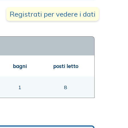
Registrati per vedere i dati
bagni
posti letto
1
8