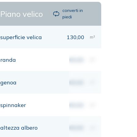
converti in
Piano velico
piedi
superficie velica
130,00
m²
randa
00,00
m²
genoa
00,00
m²
spinnaker
00,00
m²
altezza albero
00,00
mt