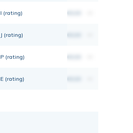
I (rating)
00,00
mt
J (rating)
00,00
mt
P (rating)
00,00
mt
E (rating)
00,00
mt