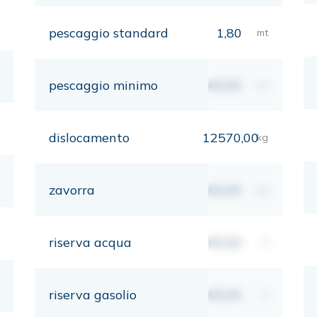
pescaggio standard
1,80
mt
pescaggio minimo
00,00
mt
dislocamento
12570,00
kg
zavorra
00,00
kg
riserva acqua
00,00
lt
riserva gasolio
00,00
lt