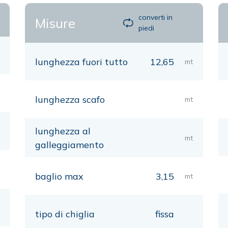
converti in
Misure
piedi
lunghezza fuori tutto
12,65
mt
lunghezza scafo
mt
lunghezza al
mt
galleggiamento
baglio max
3,15
mt
tipo di chiglia
fissa