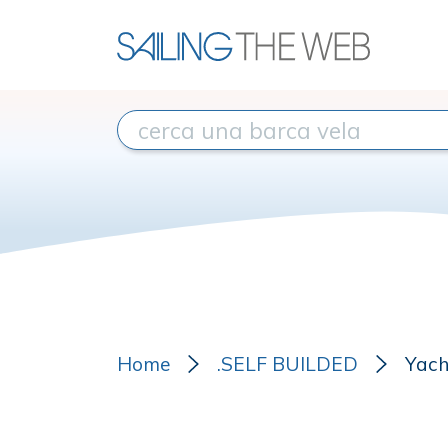
Home
.SELF BUILDED
Yach