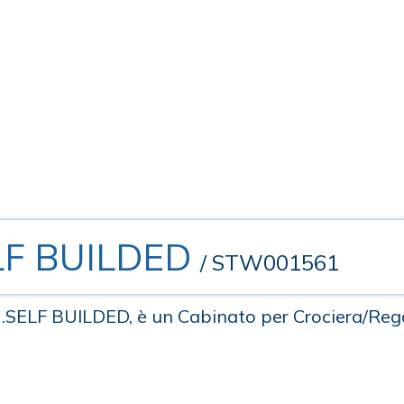
ELF BUILDED
/ STW001561
re .SELF BUILDED, è un Cabinato per Crociera/Re