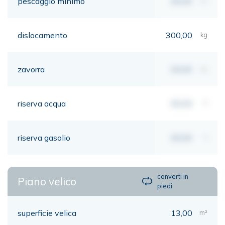
pescaggio minimo
00,00
mt
dislocamento
300,00
kg
zavorra
00,00
kg
riserva acqua
00,00
lt
riserva gasolio
00,00
lt
converti in
Piano velico
piedi
superficie velica
13,00
m²