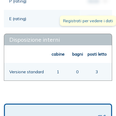
P (rating)
00,00
mt
E (rating)
00,00
mt
Registrati per vedere i dati
Disposizione interni
cabine
bagni
posti letto
Versione standard
1
0
3