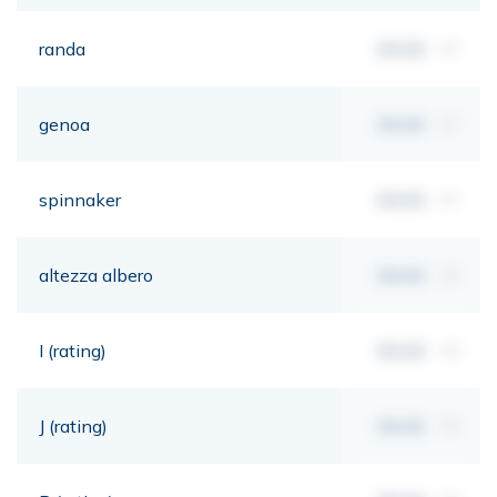
randa
00,00
m²
genoa
00,00
m²
spinnaker
00,00
m²
altezza albero
00,00
mt
I (rating)
00,00
mt
J (rating)
00,00
mt