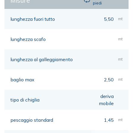
Misure
piedi
lunghezza fuori tutto
5,50
mt
lunghezza scafo
mt
lunghezza al galleggiamento
mt
baglio max
2,50
mt
deriva
tipo di chiglia
mobile
pescaggio standard
1,45
mt