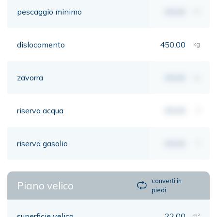
pescaggio minimo
00,00
mt
dislocamento
450,00
kg
zavorra
00,00
kg
riserva acqua
00,00
lt
riserva gasolio
00,00
lt
converti in
Piano velico
piedi
superficie velica
22,00
m²