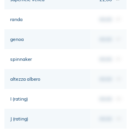
randa
00,00
m²
genoa
00,00
m²
spinnaker
00,00
m²
altezza albero
00,00
mt
I (rating)
00,00
mt
J (rating)
00,00
mt