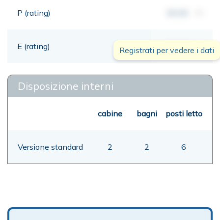
P (rating)
00,00
mt
E (rating)
00,00
mt
Registrati per vedere i dati
Disposizione interni
cabine
bagni
posti letto
Versione standard
2
2
6