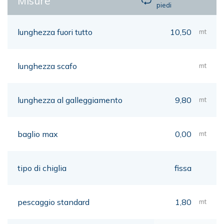
Misure
piedi
lunghezza fuori tutto
10,50
mt
lunghezza scafo
mt
lunghezza al galleggiamento
9,80
mt
baglio max
0,00
mt
tipo di chiglia
fissa
pescaggio standard
1,80
mt