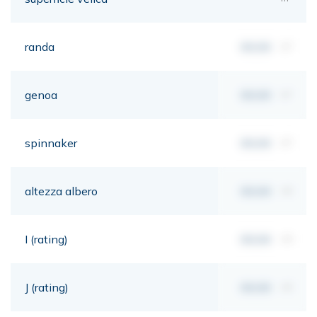
randa
00,00
m²
genoa
00,00
m²
spinnaker
00,00
m²
altezza albero
00,00
mt
I (rating)
00,00
mt
J (rating)
00,00
mt