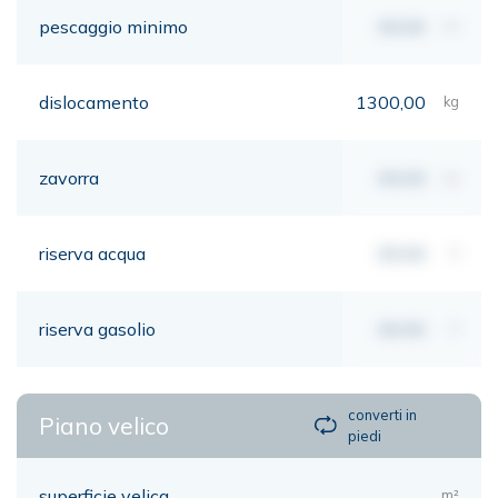
pescaggio minimo
00,00
mt
dislocamento
1300,00
kg
zavorra
00,00
kg
riserva acqua
00,00
lt
riserva gasolio
00,00
lt
converti in
Piano velico
piedi
superficie velica
m²